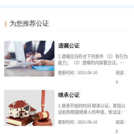
为您推荐公证
遗嘱公证
1.遗嘱应当符合下列条件 （1）有行为
能力； （2）遗嘱的内容要合法，对
缺乏劳动能力又没有生活来源的继承
更新时间：2021-06-10
阅读：
人要保留必要的份额； （3）遗嘱中
的财产是个人合法财产。 2.可受理的
0
公
继承公证
1.继承开始的时间 继承公证，是指公
证机构根据继承人的申请，依法证明
继承人继承被继承人财产的活动。我
更新时间：2021-06-10
阅读：
国《民法典》第一千一百二十一条规
定，继承从被继承人死亡时开始。 2.
0