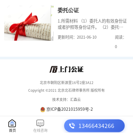
可
委托公证
1.所需材料 （1）委托人的有效身份证
或者护照等身份证件。 （2）委托人
的《居民户口簿》，集体户籍的当事
更新时间：2021-06-10
阅读：
人提供《常住人口登记卡》本人页原
件及经过户籍所在单位盖章的首页复
0
印
北京市朝阳区新源里16号2座3A12
Copyright ©2021 北京北石律师事务所 版权所有
技术支持：汇森云
京ICP备2021015959号-2
13466434266
首页
在线咨询