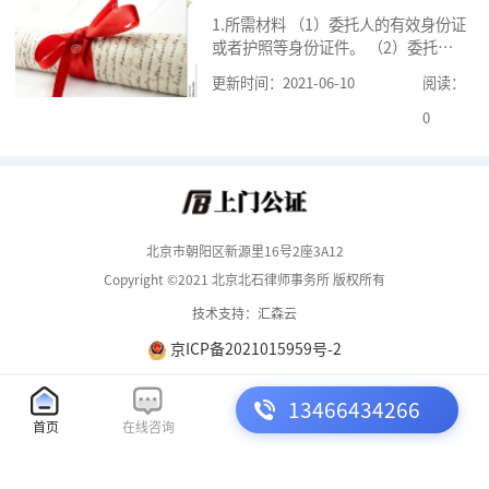
1.所需材料 （1）委托人的有效身份证
或者护照等身份证件。 （2）委托人
的《居民户口簿》，集体户籍的当事
更新时间：2021-06-10
阅读：
人提供《常住人口登记卡》本人页原
件及经过户籍所在单位盖章的首页复
0
印
北京市朝阳区新源里16号2座3A12
Copyright ©2021 北京北石律师事务所 版权所有
技术支持：汇森云
京ICP备2021015959号-2
13466434266
首页
在线咨询