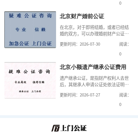
很多人不知道在北京办理公证需要多
0
少时间。今天公证咨询就来告诉大
家，办理公证的时候除了需要按照公
北京财产婚前公证
证处的要求填写申请表外，还需要知
在北京，对于即将结婚，或者已经结
道北京公证需要什么材料,北京公证需
婚的双方，可以办理婚前财产公证，
要多少钱？北京公
明确婚前财产的归属以及债务承担方
更新时间：2026-07-30
阅读：
式，可以避免个人财产引发的纠纷，
但是，在北京办理婚前财产公证，除
0
了按照规定提交真实、合法的证明材
料外，公证咨询告诉大家，我们有必
北京小额遗产继承公证费用
要知道北京婚前财产公证收费标准,北
遗产继承公证，是指财产权利人去世
京婚前财产公证机构？了解这些不仅
后，其继承人申请公证处依法证明继
有利于我们根
承人继承遗产行为的合法性与真实性
更新时间：2026-07-27
阅读：
的证明活动。通过公证，继承人可以
拿着享有继承权的公证书办理遗产过
0
户手续。公证咨询告诉大家，小额遗
产继承公证，也要遵守公证流程，依
法提交证明材料，按照规定交纳公证
费。我们在办理继承公证的时候，需
要知道北京遗