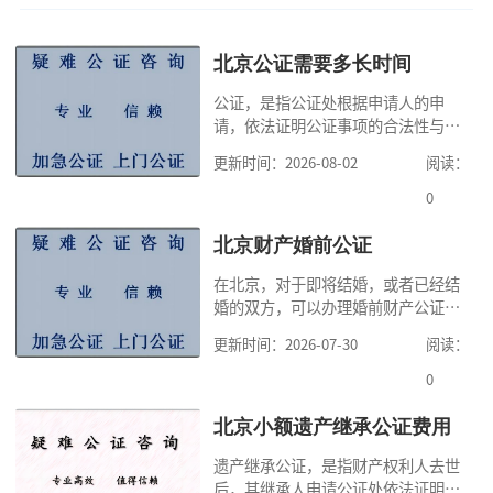
北京公证需要多长时间
公证，是指公证处根据申请人的申
请，依法证明公证事项的合法性与真
实性的证明活动，通过公证，可以提
更新时间：2026-08-02
阅读：
高公证事项的效力，固定证据，但是
很多人不知道在北京办理公证需要多
0
少时间。今天公证咨询就来告诉大
家，办理公证的时候除了需要按照公
北京财产婚前公证
证处的要求填写申请表外，还需要知
在北京，对于即将结婚，或者已经结
道北京公证需要什么材料,北京公证需
婚的双方，可以办理婚前财产公证，
要多少钱？北京公
明确婚前财产的归属以及债务承担方
更新时间：2026-07-30
阅读：
式，可以避免个人财产引发的纠纷，
但是，在北京办理婚前财产公证，除
0
了按照规定提交真实、合法的证明材
料外，公证咨询告诉大家，我们有必
北京小额遗产继承公证费用
要知道北京婚前财产公证收费标准,北
遗产继承公证，是指财产权利人去世
京婚前财产公证机构？了解这些不仅
后，其继承人申请公证处依法证明继
有利于我们根