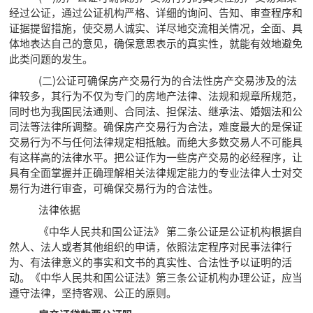
经过公证，通过公证机构严格、详细的询问、告知、审查程序和
证据提留措施，使交易人诚实、详尽地交流相关情况，全面、具
体地表达自己的意见，确保意思表示的真实性，就能有效地避免
此类问题的发生。
(二)公证可确保房产交易行为的合法性房产交易涉及的法
律较多，其行为不仅为专门的房地产法律、法规和规章所规范，
同时也为我国民法通则、合同法、担保法、继承法、婚姻法和公
司法等法律所调整。确保房产交易行为合法，难度最大的是保证
交易行为不与任何法律规定相抵触。而绝大多数交易人不可能具
有这样高的法律水平。把公证作为一些房产交易的必经程序，让
具有全面掌握并正确理解相关法律规定能力的专业法律人士对交
易行为进行审查，可确保交易行为的合法性。
法律依据
《中华人民共和国公证法》 第二条公证是公证机构根据自
然人、法人或者其他组织的申请，依照法定程序对民事法律行
为、有法律意义的事实和文书的真实性、合法性予以证明的活
动。《中华人民共和国公证法》第三条公证机构办理公证，应当
遵守法律，坚持客观、公正的原则。