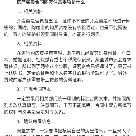
房产买卖合同网签注意事项是什么
1、相关资格
开发商是否具备五证，证件不齐全的开发商是不能进行网
签的；同时，购房者的购买资格没有核检通过，也是不能网签
的。双方的资格必须要同时具备，才能进行网签。
2、相关资料
在进行购房资格审查时，购房者已经提交过身份证、户口
本、婚姻证明、社保缴存或者个税缴存记录，某些城市还会要求
暂住证。所以到了网签这个步骤，证明资格已经通过了，只要带
上认购书、定金的证明和个人名字开的银行卡就可以了。另外，
贷款的客户还需要带上贷款的资料证明。
3、正规合同范本
一定要采用相关部门统一印制的标准合同文本，并按照所
列条款认真填写，注意细节，千万不能填错。合同中双方所填写
的权利与义务是否是对等关系。
4、确认房屋信息
网签之前，一定要详细核实自己的房屋信息，一旦录入了