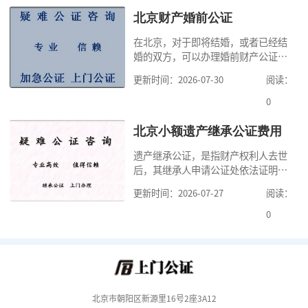
少时间。今天公证咨询就来告诉大
家，办理公证的时候除了需要按照公
北京财产婚前公证
证处的要求填写申请表外，还需要知
在北京，对于即将结婚，或者已经结
道北京公证需要什么材料,北京公证需
婚的双方，可以办理婚前财产公证，
要多少钱？北京公
明确婚前财产的归属以及债务承担方
更新时间：2026-07-30
阅读：
式，可以避免个人财产引发的纠纷，
但是，在北京办理婚前财产公证，除
0
了按照规定提交真实、合法的证明材
料外，公证咨询告诉大家，我们有必
北京小额遗产继承公证费用
要知道北京婚前财产公证收费标准,北
遗产继承公证，是指财产权利人去世
京婚前财产公证机构？了解这些不仅
后，其继承人申请公证处依法证明继
有利于我们根
承人继承遗产行为的合法性与真实性
更新时间：2026-07-27
阅读：
的证明活动。通过公证，继承人可以
拿着享有继承权的公证书办理遗产过
0
户手续。公证咨询告诉大家，小额遗
产继承公证，也要遵守公证流程，依
法提交证明材料，按照规定交纳公证
费。我们在办理继承公证的时候，需
要知道北京遗
北京市朝阳区新源里16号2座3A12