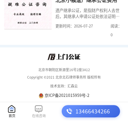
北京小额遗产继承公证费用
要知道北京婚前财产公证收费标准,北
遗产继承公证，是指财产权利人去世
京婚前财产公证机构？了解这些不仅
后，其继承人申请公证处依法证明继
有利于我们根
承人继承遗产行为的合法性与真实性
更新时间：2026-07-27
阅读：
的证明活动。通过公证，继承人可以
拿着享有继承权的公证书办理遗产过
0
户手续。公证咨询告诉大家，小额遗
产继承公证，也要遵守公证流程，依
法提交证明材料，按照规定交纳公证
费。我们在办理继承公证的时候，需
要知道北京遗
北京市朝阳区新源里16号2座3A12
Copyright ©2021 北京北石律师事务所 版权所有
技术支持：汇森云
京ICP备2021015959号-2
13466434266
首页
在线咨询