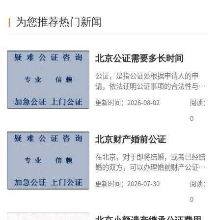
为您推荐热门新闻
北京公证需要多长时间
公证，是指公证处根据申请人的申
请，依法证明公证事项的合法性与真
实性的证明活动，通过公证，可以提
更新时间：2026-08-02
阅读：
高公证事项的效力，固定证据，但是
很多人不知道在北京办理公证需要多
0
少时间。今天公证咨询就来告诉大
家，办理公证的时候除了需要按照公
北京财产婚前公证
证处的要求填写申请表外，还需要知
在北京，对于即将结婚，或者已经结
道北京公证需要什么材料,北京公证需
婚的双方，可以办理婚前财产公证，
要多少钱？北京公
明确婚前财产的归属以及债务承担方
更新时间：2026-07-30
阅读：
式，可以避免个人财产引发的纠纷，
但是，在北京办理婚前财产公证，除
0
了按照规定提交真实、合法的证明材
料外，公证咨询告诉大家，我们有必