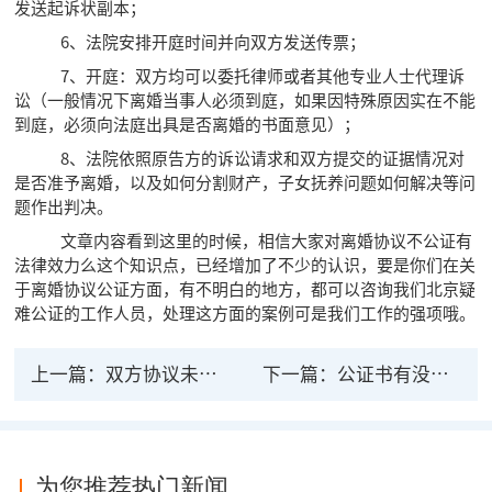
发送起诉状副本；
6、法院安排开庭时间并向双方发送传票；
7、开庭：双方均可以委托律师或者其他专业人士代理诉
讼（一般情况下离婚当事人必须到庭，如果因特殊原因实在不能
到庭，必须向法庭出具是否离婚的书面意见）；
8、法院依照原告方的诉讼请求和双方提交的证据情况对
是否准予离婚，以及如何分割财产，子女抚养问题如何解决等问
题作出判决。
文章内容看到这里的时候，相信大家对离婚协议不公证有
法律效力么这个知识点，已经增加了不少的认识，要是你们在关
于离婚协议公证方面，有不明白的地方，都可以咨询我们北京疑
难公证的工作人员，处理这方面的案例可是我们工作的强项哦。
上一篇：
双方协议未公证是否有法律效力？
下一篇：
公证书有没有法律效力？公证书的内容有哪些？
为您推荐热门新闻