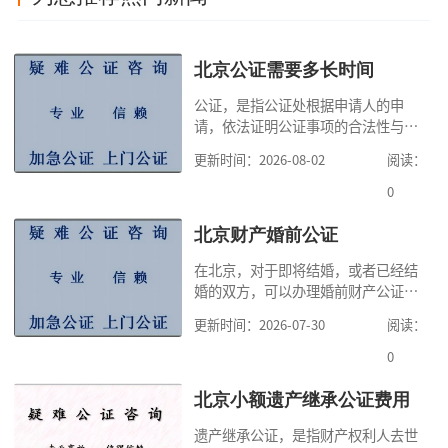
北京公证需要多长时间
公证，是指公证处根据申请人的申
请，依法证明公证事项的合法性与真
实性的证明活动，通过公证，可以提
更新时间：2026-08-02
阅读：
高公证事项的效力，固定证据，但是
很多人不知道在北京办理公证需要多
0
少时间。今天公证咨询就来告诉大
家，办理公证的时候除了需要按照公
北京财产婚前公证
证处的要求填写申请表外，还需要知
在北京，对于即将结婚，或者已经结
道北京公证需要什么材料,北京公证需
婚的双方，可以办理婚前财产公证，
要多少钱？北京公
明确婚前财产的归属以及债务承担方
更新时间：2026-07-30
阅读：
式，可以避免个人财产引发的纠纷，
但是，在北京办理婚前财产公证，除
0
了按照规定提交真实、合法的证明材
料外，公证咨询告诉大家，我们有必
北京小额遗产继承公证费用
要知道北京婚前财产公证收费标准,北
遗产继承公证，是指财产权利人去世
京婚前财产公证机构？了解这些不仅