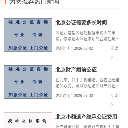
为您推荐热门新闻
北京公证需要多长时间
公证，是指公证处根据申请人的申
请，依法证明公证事项的合法性与真
实性的证明活动，通过公证，可以提
更新时间：2026-08-02
阅读：
高公证事项的效力，固定证据，但是
很多人不知道在北京办理公证需要多
0
少时间。今天公证咨询就来告诉大
家，办理公证的时候除了需要按照公
北京财产婚前公证
证处的要求填写申请表外，还需要知
在北京，对于即将结婚，或者已经结
道北京公证需要什么材料,北京公证需
婚的双方，可以办理婚前财产公证，
要多少钱？北京公
明确婚前财产的归属以及债务承担方
更新时间：2026-07-30
阅读：
式，可以避免个人财产引发的纠纷，
但是，在北京办理婚前财产公证，除
0
了按照规定提交真实、合法的证明材
料外，公证咨询告诉大家，我们有必
北京小额遗产继承公证费用
要知道北京婚前财产公证收费标准,北
遗产继承公证，是指财产权利人去世
京婚前财产公证机构？了解这些不仅