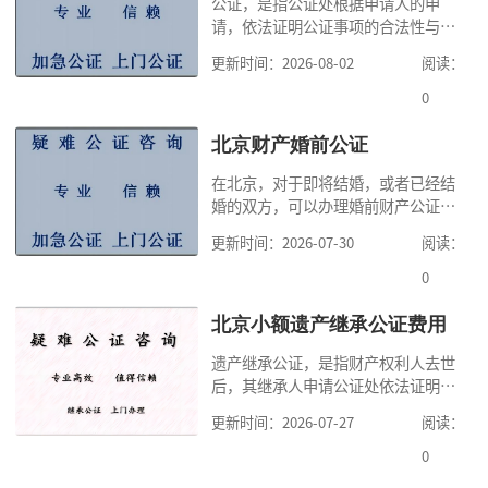
公证，是指公证处根据申请人的申
请，依法证明公证事项的合法性与真
实性的证明活动，通过公证，可以提
更新时间：2026-08-02
阅读：
高公证事项的效力，固定证据，但是
很多人不知道在北京办理公证需要多
0
少时间。今天公证咨询就来告诉大
家，办理公证的时候除了需要按照公
北京财产婚前公证
证处的要求填写申请表外，还需要知
在北京，对于即将结婚，或者已经结
道北京公证需要什么材料,北京公证需
婚的双方，可以办理婚前财产公证，
要多少钱？北京公
明确婚前财产的归属以及债务承担方
更新时间：2026-07-30
阅读：
式，可以避免个人财产引发的纠纷，
但是，在北京办理婚前财产公证，除
0
了按照规定提交真实、合法的证明材
料外，公证咨询告诉大家，我们有必
北京小额遗产继承公证费用
要知道北京婚前财产公证收费标准,北
遗产继承公证，是指财产权利人去世
京婚前财产公证机构？了解这些不仅
后，其继承人申请公证处依法证明继
有利于我们根
承人继承遗产行为的合法性与真实性
更新时间：2026-07-27
阅读：
的证明活动。通过公证，继承人可以
拿着享有继承权的公证书办理遗产过
0
户手续。公证咨询告诉大家，小额遗