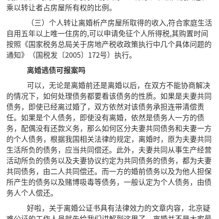
乘以转让者占房屋所有权的比例。
（三）个人转让离婚析产房屋所取得的收入,符合家庭生活
自用五年以上唯一住房的,可以申请免征个人所得税,其购置时间
按照《国家税务总局关于房地产税收政策执行中几个具体问题的
通知》（国税发〔2005〕172号）执行。
离婚逃债可报案吗
可以，无论是离婚前还是离婚以后，在双方不能协商解决
的情况下，如何处理债务都要看该债务的性质。如果是夫妻共同
债务，即使已经离过婚了，双方依然对该债务承担连带清偿责
任。如果是个人债务，即使没有离婚，依然是债务人一方的债
务，配偶没有还款义务，那么如何区分夫妻共同债务和夫妻一方
的个人债务，根据我国相关法律的规定，离婚时，原为夫妻共同
生活所负的债务，应当共同偿还。此外，夫妻共同从事生产经营
活动所负的债务以及夫妻协议约定为共同债务的债务，都为夫妻
共同债务，由二人共同偿还。而一方的婚前债务以及为他人担保
所产生的债务以及赌博吸毒等债务，一般认定为个人债务，由债
务人个人偿还。
好啦，关于离婚公证书具有法律效力的文章内容，北京疑
难公证的工作人员就先给我们讲解到这里了，离婚并不是大家最