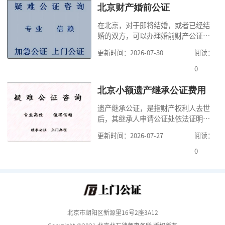
家，办理公证的时候除了需要按照公
北京财产婚前公证
证处的要求填写申请表外，还需要知
在北京，对于即将结婚，或者已经结
道北京公证需要什么材料,北京公证需
婚的双方，可以办理婚前财产公证，
要多少钱？北京公
明确婚前财产的归属以及债务承担方
更新时间：2026-07-30
阅读：
式，可以避免个人财产引发的纠纷，
但是，在北京办理婚前财产公证，除
0
了按照规定提交真实、合法的证明材
料外，公证咨询告诉大家，我们有必
北京小额遗产继承公证费用
要知道北京婚前财产公证收费标准,北
遗产继承公证，是指财产权利人去世
京婚前财产公证机构？了解这些不仅
后，其继承人申请公证处依法证明继
有利于我们根
承人继承遗产行为的合法性与真实性
更新时间：2026-07-27
阅读：
的证明活动。通过公证，继承人可以
拿着享有继承权的公证书办理遗产过
0
户手续。公证咨询告诉大家，小额遗
产继承公证，也要遵守公证流程，依
法提交证明材料，按照规定交纳公证
费。我们在办理继承公证的时候，需
要知道北京遗
北京市朝阳区新源里16号2座3A12