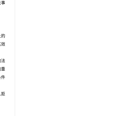
关事
上的
其效
的法
的重
条件
人拒