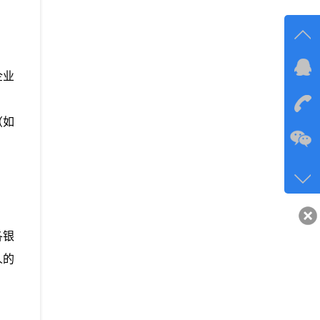
在线
企业
在
（如
咨询
134-6
客服q
40743
各银
人的