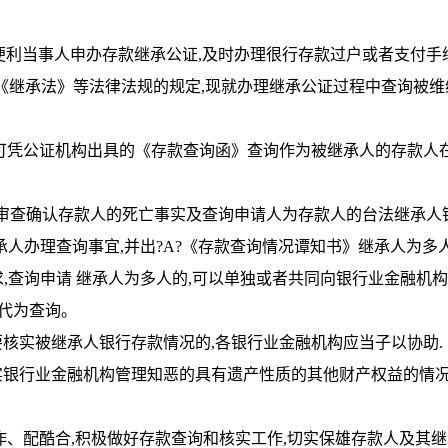
益,便利当事人申办存款继承公证,及时办理很行存款过户或者支付手续
《继承法》等法律法规的规定,现就办理继承公证过程中查询被维
承人,可凭公证机构出具的《存款查询函》查询作为被继承人的存款人
,?应当审查确认存款人的死亡事实及查询申请人为存款人的台法继承人
人办理查询事宜,并出?A?《存款查询情况谭知书》继承人为多人
,查询申请 继承人为多人的,可以单独或者共同向银行业金融机
人代为查询。
需要核实被继承人银行存款情况的,各银行业金融机构应当子以协助.
者核实银行业金融机构管理知恶的具有遗产性质的其他财产权益的情
强协作、配酷合,积极做好存款查询和核实工作,切实保雄存款人及其