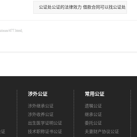
公证处公证的法律效力 借款合同可以找公证处
n/477.html;
涉外公证
常用公证
涉外继承公证
遗嘱公证
涉外收养公证
继承公证
出生医学证明公证
委托公证
公证
技术职称证书公证
夫妻财产协议公证