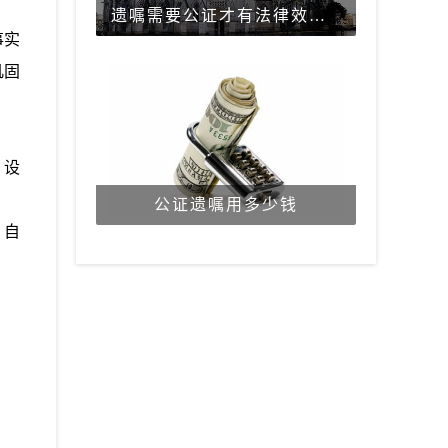
遗嘱需要公证才有法律效力吗？
事实
巩固
》设
公证遗嘱用多少钱
、自