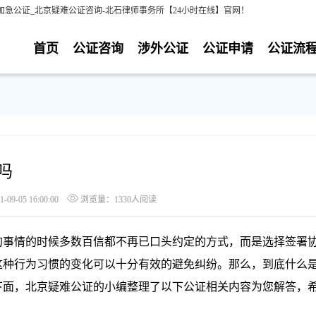
加急公证_北京疑难公证咨询-北石律师事务所【24小时在线】官网！
首页
公证咨询
涉外公证
公证申请
公证流
吗
9-05 16:00:00
浏览量：1330人阅读
事情的时候多数百信都不再已口头约定的方式，而是选择签署
这种行为习惯的变化可以十分有效的避免纠纷。那么，到底什么
下面，北京疑难公证的小编整理了以下公证相关内容为您解答，