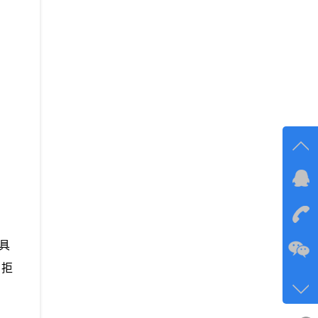
在线
在
具
咨询
、拒
134-6
客服q