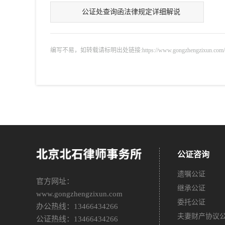
公证处查询函法律规定详细解说
编写不易，如转载请标明出处链接:https://www.gongzhengzixun.com/zixu
公证咨询
遗嘱公证
官方网址：
继承公证
www.gongzhengzixun.com
委托公证
办公热线：13466434266
夫妻财产协议
公证热线：13466434266