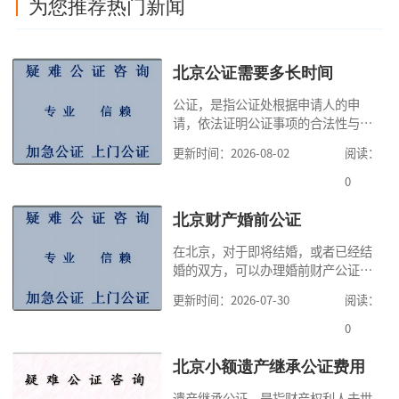
为您推荐热门新闻
北京公证需要多长时间
公证，是指公证处根据申请人的申
请，依法证明公证事项的合法性与真
实性的证明活动，通过公证，可以提
更新时间：2026-08-02
阅读：
高公证事项的效力，固定证据，但是
很多人不知道在北京办理公证需要多
0
少时间。今天公证咨询就来告诉大
家，办理公证的时候除了需要按照公
北京财产婚前公证
证处的要求填写申请表外，还需要知
在北京，对于即将结婚，或者已经结
道北京公证需要什么材料,北京公证需
婚的双方，可以办理婚前财产公证，
要多少钱？北京公
明确婚前财产的归属以及债务承担方
更新时间：2026-07-30
阅读：
式，可以避免个人财产引发的纠纷，
但是，在北京办理婚前财产公证，除
0
了按照规定提交真实、合法的证明材
料外，公证咨询告诉大家，我们有必
北京小额遗产继承公证费用
要知道北京婚前财产公证收费标准,北
遗产继承公证，是指财产权利人去世