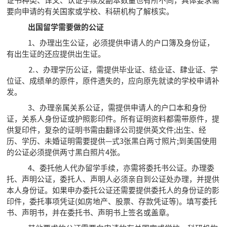
要向申请的有关国家或学校、科研机构了解核实。
出国留学需要做的公证
1、办理出生公证，必须提供申请人的户口簿及身份证，
有出生证的还应提供出生证。
⒉、办理学历公证，需提供毕业证、结业证、肆业证、学
位证、成绩单的原件，原件遗失的，应向原先就读的学校申请补
发。
3、办理亲属关系公证，需提供申请人的户口本和身份
证，关系人身份证或护照影印件。所有证明资料都需带原件，提
供复印件，复杂的证明书需由翻译公司提供英文件;出生、经
历、学历、未婚证明需要提供—式3张黑白两寸照片;到美国使用
的公证必须提供两寸黑白照片4张。
4、委托他人代办留学手续，亦需将委托书公证。办理委
托、声明公证，委托人、声明人必须亲自到公证处办理，并提供
本人身份证。如果申办委托公证还需要提供委托人的身份证的影
印件，委托事项凭证(如房地产、股票、存款凭证等)。填写委托
书、声明书，并在委托书、声明书上签名或盖章。