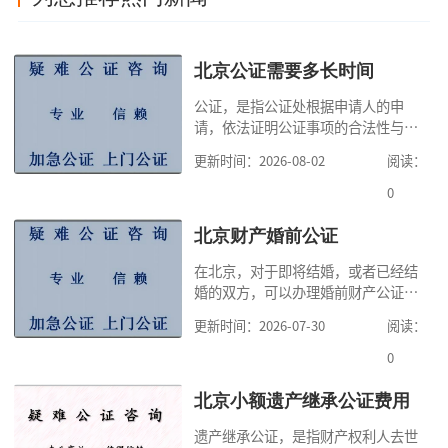
北京公证需要多长时间
公证，是指公证处根据申请人的申
请，依法证明公证事项的合法性与真
实性的证明活动，通过公证，可以提
更新时间：2026-08-02
阅读：
高公证事项的效力，固定证据，但是
很多人不知道在北京办理公证需要多
0
少时间。今天公证咨询就来告诉大
家，办理公证的时候除了需要按照公
北京财产婚前公证
证处的要求填写申请表外，还需要知
在北京，对于即将结婚，或者已经结
道北京公证需要什么材料,北京公证需
婚的双方，可以办理婚前财产公证，
要多少钱？北京公
明确婚前财产的归属以及债务承担方
更新时间：2026-07-30
阅读：
式，可以避免个人财产引发的纠纷，
但是，在北京办理婚前财产公证，除
0
了按照规定提交真实、合法的证明材
料外，公证咨询告诉大家，我们有必
北京小额遗产继承公证费用
要知道北京婚前财产公证收费标准,北
遗产继承公证，是指财产权利人去世
京婚前财产公证机构？了解这些不仅