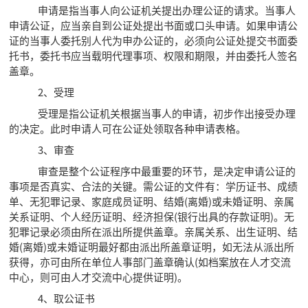
申请是指当事人向公证机关提出办理公证的请求。当事人
申请公证，应当亲自到公证处提出书面或口头申请。如果申请公
证的当事人委托别人代为申办公证的，必须向公证处提交书面委
托书，委托书应当载明代理事项、权限和期限，并由委托人签名
盖章。
2、受理
受理是指公证机关根据当事人的申请，初步作出接受办理
的决定。此时申请人可在公证处领取各种申请表格。
3、审查
审查是整个公证程序中最重要的环节，是决定申请公证的
事项是否真实、合法的关键。需公证的文件有：学历证书、成绩
单、无犯罪记录、家庭成员证明、结婚(离婚)或未婚证明、亲属
关系证明、个人经历证明、经济担保(银行出具的存款证明)。无
犯罪记录必须由所在派出所提供盖章。亲属关系、出生证明、结
婚(离婚)或未婚证明最好都由派出所盖章证明，如无法从派出所
获得，亦可由所在单位人事部门盖章确认(如档案放在人才交流
中心，则可由人才交流中心提供证明)。
4、取公证书