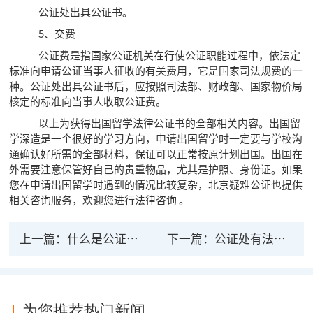
公证处出具公证书。
5、交费
公证费是指国家公证机关在行使公证职能过程中，依法定
标准向申请公证当事人征收的有关费用，它是国家司法规费的一
种。公证处出具公证书后，应按照司法部、财政部、国家物价局
核定的标准向当事人收取公证费。
以上为获得出国留学法律公证书的全部相关内容。出国留
学深造是一个很好的学习方向，申请出国留学时一定要与学校沟
通确认好所需的全部材料，保证可以正常按原计划出国。出国在
外需要注意保管好自己的贵重物品，尤其是护照、身份证。如果
您在申请出国留学时遇到的情况比较复杂，北京疑难公证也提供
相关咨询服务，欢迎您进行法律咨询 。
上一篇：
什么是公证处的法律生效文书？公证的类型有哪
下一篇：
公证处有法律援助吗？法律援助收费吗？
为您推荐热门新闻