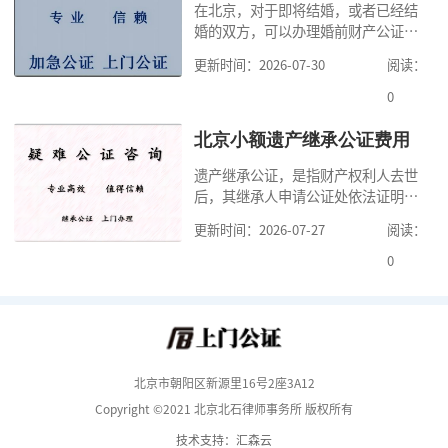
在北京，对于即将结婚，或者已经结
道北京公证需要什么材料,北京公证需
婚的双方，可以办理婚前财产公证，
要多少钱？北京公
明确婚前财产的归属以及债务承担方
更新时间：2026-07-30
阅读：
式，可以避免个人财产引发的纠纷，
但是，在北京办理婚前财产公证，除
0
了按照规定提交真实、合法的证明材
料外，公证咨询告诉大家，我们有必
北京小额遗产继承公证费用
要知道北京婚前财产公证收费标准,北
遗产继承公证，是指财产权利人去世
京婚前财产公证机构？了解这些不仅
后，其继承人申请公证处依法证明继
有利于我们根
承人继承遗产行为的合法性与真实性
更新时间：2026-07-27
阅读：
的证明活动。通过公证，继承人可以
拿着享有继承权的公证书办理遗产过
0
户手续。公证咨询告诉大家，小额遗
产继承公证，也要遵守公证流程，依
法提交证明材料，按照规定交纳公证
费。我们在办理继承公证的时候，需
要知道北京遗
北京市朝阳区新源里16号2座3A12
Copyright ©2021 北京北石律师事务所 版权所有
技术支持：汇森云