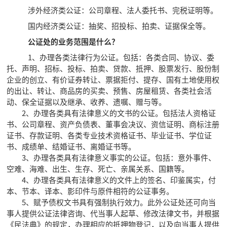
涉外经济类公证：公司章程、法人委托书、完税证明等。
国内经济类公证：抽奖、招投标、拍卖、证据保全等。
公证处的业务范围是什么？
1、办理各类法律行为公证。包括：各类合同、协议、委
托、声明、招标、投标、拍卖、贷款、抵押、股票发行、股份制
企业的创立、有价证券转让、票据拒付、提存、国有土地使用权
的出让、转让、商品房的买卖、预售、房屋租赁、各类社会活
动、保全证据以及继承、收养、遗嘱、赠与等。
2、办理各类具有法律意义的文书的公证。包括法人资格证
书、公司章程、资产负债表、董事会决议、资信证明、商标注册
证书、存款证明、各类专业技术资格证书、毕业证书、学位证
书、成绩单、结婚证书、离婚证书等。
3、办理各类具有法律意义事实的公证。包括：意外事件、
空难、海难、出生、生存、死亡、亲属关系、国籍等。
4、办理各类具有法律意义的文件上的签名、印鉴属实，付
本、节本、译本、影印件与原件相符的公证事务。
5、赋予债权文书具有强制执行效力。此外公证处还可向当
事人提供公证法律咨询、代当事人起草、修改法律文书，并根据
《民法典》的规定，办理相应的抵押物登记，以及向当事人提供