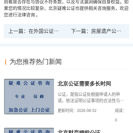
则看是否存在与协议不符条款，以及写法漏洞确保自身权益。如
果您的情况比较复杂，北京疑难公证也提供相关咨询服务，欢迎
您进行法律咨询 。
上一篇：
在外国公证过的法律文书在中国具有法律效力吗
下一篇：
房屋遗产公证费如何收法律百科？
为您推荐热门新闻
北京公证需要多长时间
公证，是指公证处根据申请人的申
请，依法证明公证事项的合法性与真
实性的证明活动，通过公证，可以提
更新时间：2026-08-02
阅读：
高公证事项的效力，固定证据，但是
很多人不知道在北京办理公证需要多
0
少时间。今天公证咨询就来告诉大
家，办理公证的时候除了需要按照公
北京财产婚前公证