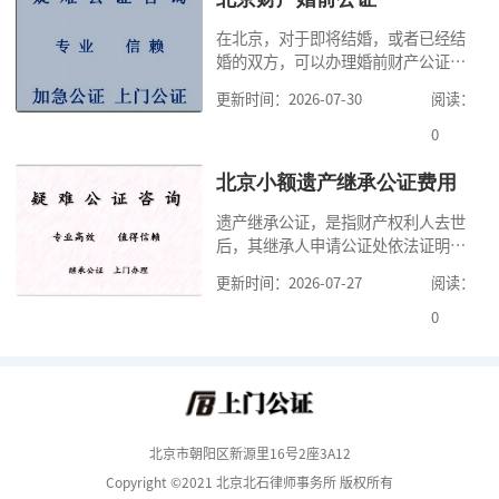
证处的要求填写申请表外，还需要知
在北京，对于即将结婚，或者已经结
道北京公证需要什么材料,北京公证需
婚的双方，可以办理婚前财产公证，
要多少钱？北京公
明确婚前财产的归属以及债务承担方
更新时间：2026-07-30
阅读：
式，可以避免个人财产引发的纠纷，
但是，在北京办理婚前财产公证，除
0
了按照规定提交真实、合法的证明材
料外，公证咨询告诉大家，我们有必
北京小额遗产继承公证费用
要知道北京婚前财产公证收费标准,北
遗产继承公证，是指财产权利人去世
京婚前财产公证机构？了解这些不仅
后，其继承人申请公证处依法证明继
有利于我们根
承人继承遗产行为的合法性与真实性
更新时间：2026-07-27
阅读：
的证明活动。通过公证，继承人可以
拿着享有继承权的公证书办理遗产过
0
户手续。公证咨询告诉大家，小额遗
产继承公证，也要遵守公证流程，依
法提交证明材料，按照规定交纳公证
费。我们在办理继承公证的时候，需
要知道北京遗
北京市朝阳区新源里16号2座3A12
Copyright ©2021 北京北石律师事务所 版权所有