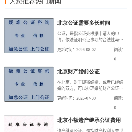
为您推荐热门新闻
北京公证需要多长时间
公证，是指公证处根据申请人的申
请，依法证明公证事项的合法性与真
实性的证明活动，通过公证，可以提
更新时间：2026-08-02
阅读：
高公证事项的效力，固定证据，但是
很多人不知道在北京办理公证需要多
0
少时间。今天公证咨询就来告诉大
家，办理公证的时候除了需要按照公
北京财产婚前公证
证处的要求填写申请表外，还需要知
在北京，对于即将结婚，或者已经结
道北京公证需要什么材料,北京公证需
婚的双方，可以办理婚前财产公证，
要多少钱？北京公
明确婚前财产的归属以及债务承担方
更新时间：2026-07-30
阅读：
式，可以避免个人财产引发的纠纷，
但是，在北京办理婚前财产公证，除
0
了按照规定提交真实、合法的证明材
料外，公证咨询告诉大家，我们有必
北京小额遗产继承公证费用
要知道北京婚前财产公证收费标准,北
遗产继承公证，是指财产权利人去世
京婚前财产公证机构？了解这些不仅