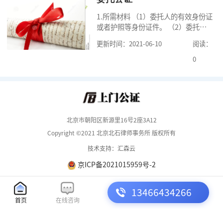
1.所需材料 （1）委托人的有效身份证
或者护照等身份证件。 （2）委托人
的《居民户口簿》，集体户籍的当事
更新时间：2021-06-10
阅读：
人提供《常住人口登记卡》本人页原
件及经过户籍所在单位盖章的首页复
0
印
北京市朝阳区新源里16号2座3A12
Copyright ©2021 北京北石律师事务所 版权所有
技术支持：汇森云
京ICP备2021015959号-2
13466434266
首页
在线咨询