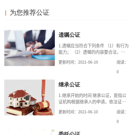
为您推荐公证
遗嘱公证
1.遗嘱应当符合下列条件 （1）有行为
能力； （2）遗嘱的内容要合法，对
缺乏劳动能力又没有生活来源的继承
更新时间：2021-06-10
阅读：
人要保留必要的份额； （3）遗嘱中
的财产是个人合法财产。 2.可受理的
0
公
继承公证
1.继承开始的时间 继承公证，是指公
证机构根据继承人的申请，依法证明
继承人继承被继承人财产的活动。我
更新时间：2021-06-10
阅读：
国《民法典》第一千一百二十一条规
定，继承从被继承人死亡时开始。 2.
0
可
委托公证