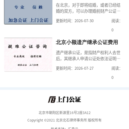
在北京，对于即将结婚，或者已经结
道北京公证需要什么材料,北京公证需
婚的双方，可以办理婚前财产公证，
要多少钱？北京公
明确婚前财产的归属以及债务承担方
更新时间：2026-07-30
阅读：
式，可以避免个人财产引发的纠纷，
但是，在北京办理婚前财产公证，除
0
了按照规定提交真实、合法的证明材
料外，公证咨询告诉大家，我们有必
北京小额遗产继承公证费用
要知道北京婚前财产公证收费标准,北
遗产继承公证，是指财产权利人去世
京婚前财产公证机构？了解这些不仅
后，其继承人申请公证处依法证明继
有利于我们根
承人继承遗产行为的合法性与真实性
更新时间：2026-07-27
阅读：
的证明活动。通过公证，继承人可以
拿着享有继承权的公证书办理遗产过
0
户手续。公证咨询告诉大家，小额遗
产继承公证，也要遵守公证流程，依
法提交证明材料，按照规定交纳公证
费。我们在办理继承公证的时候，需
要知道北京遗
北京市朝阳区新源里16号2座3A12
Copyright ©2021 北京北石律师事务所 版权所有
技术支持：汇森云